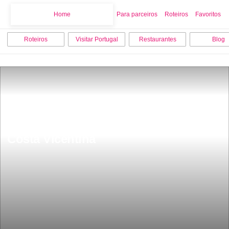
Home
Home
Para parceiros
Roteiros
Favoritos
Roteiros
Visitar Portugal
Restaurantes
Blog
Monte ClÃ©rigo os segredos da 
Costa Vicentina