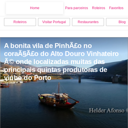
Home
Home
Para parceiros
Roteiros
Favoritos
Roteiros
Visitar Portugal
Restaurantes
Blog
A bonita vila de PinhÃ£o no 
coraÃ§Ã£o do Alto Douro Vinhateiro 
Ã© onde localizadas muitas das 
principais quintas produtoras de 
vinho do Porto