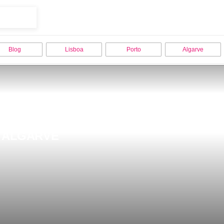
Blog
Lisboa
Porto
Algarve
A ALGARVE