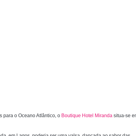
s para o Oceano Atlântico, o
Boutique Hotel Miranda
situa-se 
da, em Lagos, poderia ser uma valsa, dançada ao sabor das