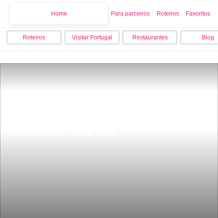
Home
Home
Para parceiros
Roteiros
Favoritos
Roteiros
Visitar Portugal
Restaurantes
Blog
CASAS DA RIBEIRA