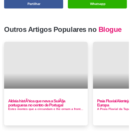
Partilhar
Whatsapp
Outros Artigos Populares no
Blogue
Aldeia histÃ³rica que neva a SuiÃ§a
Praia Fluvial Alenteja
portuguesa no centro de Portugal
Europa
Estes montes que a circundam e lhe ornam a fronte, oferecem aos visitantes surpreendentes paisagens, ao mesmo tempo o abismando na miragem dos cerros ...