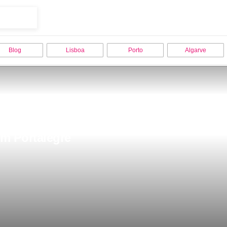
Blog
Lisboa
Porto
Algarve
m Portalegre