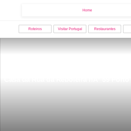
Home
Home
Roteiros
Visitar Portugal
Restaurantes
Casa da Rua da Reboleira nÂº 59 Porto 