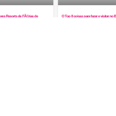
res Resorts de FÃ©rias de
O Top 8 coisas para fazer e visitar no B
 2022
Alto
Como um dos principais destinos turísticos da Europa, Portugal é abençoado com alguns resorts de férias verdadeiramente ...
is em Portugal
Ver todos
Ver todos