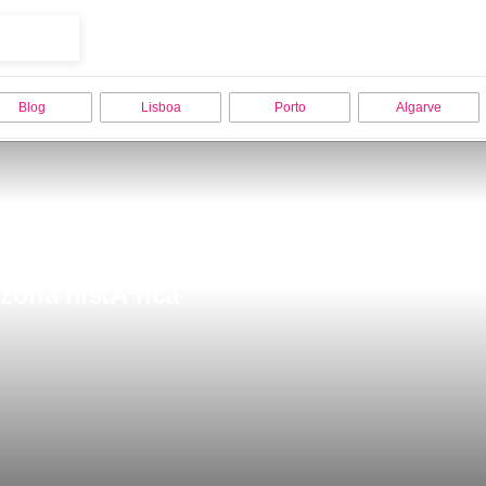
Blog
Lisboa
Porto
Algarve
zona histÃ³rica