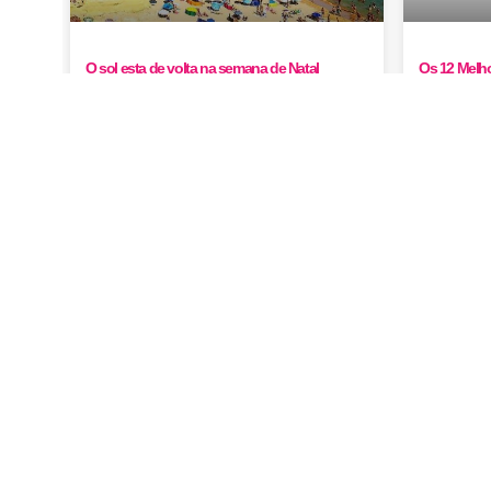
O sol esta de volta na semana de Natal
Os 12 Melho
Portugal em
boas notícias chegam já domingo, 22, dia em que o tempo começa a melhorar. Segundo o Instituto Português do Mar e ...
Turismo em Portugal
Explora restaurantes museus hoteis e muito ma