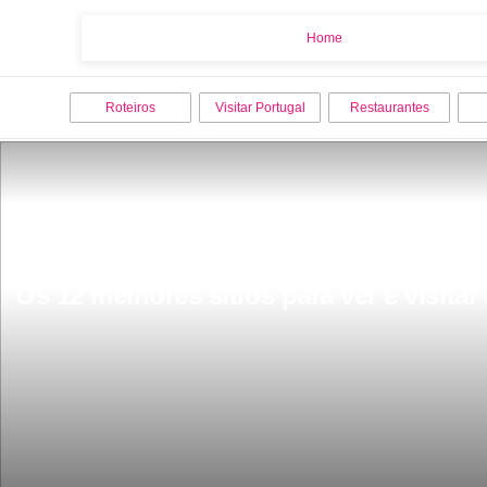
Home
Home
Roteiros
Visitar Portugal
Restaurantes
Os 12 melhores sitios para ver e visit