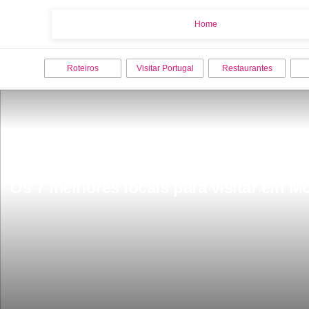
Home
Home
Roteiros
Visitar Portugal
Restaurantes
Os 7 melhores locais para visitar em 