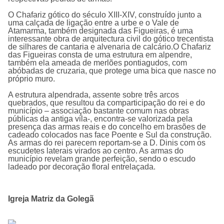
O Chafariz gótico do século XIII-XIV, construído junto a
uma calçada de ligação entre a urbe e o Vale de
Atamarma, também designada das Figueiras, é uma
interessante obra de arquitectura civil do gótico trecentista
de silhares de cantaria e alvenaria de calcário.O Chafariz
das Figueiras consta de uma estrutura em alpendre,
também ela ameada de merlões pontiagudos, com
abóbadas de cruzaria, que protege uma bica que nasce no
próprio muro.
A estrutura alpendrada, assente sobre três arcos
quebrados, que resultou da comparticipação do rei e do
município – associação bastante comum nas obras
públicas da antiga vila-, encontra-se valorizada pela
presença das armas reais e do concelho em brasões de
cadeado colocados nas face Poente e Sul da construção.
As armas do rei parecem reportam-se a D. Dinis com os
escudetes laterais virados ao centro. As armas do
município revelam grande perfeição, sendo o escudo
ladeado por decoração floral entrelaçada.
Igreja Matriz da Golegã