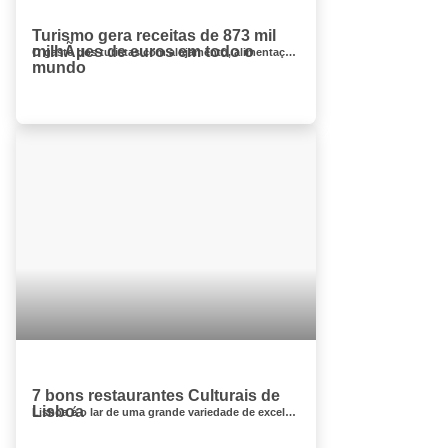
Turismo gera receitas de 873 mil
milhÃµes de euros em todo o
O gasto dos turistas com alojamento, alimentação, espectáculos, compras ou outros serviços gerou, em 2013, receitas de 873...
mundo
7 bons restaurantes Culturais de
Lisboa
Lisboa é o lar de uma grande variedade de excelentes restaurantes que se baseiam no magnífico marisco do Atlântico e nas frutas e ...