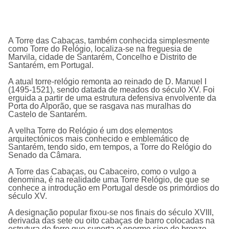
A
Torre das Cabaças
, também conhecida simplesmente
como Torre do Relógio, localiza-se na freguesia de
Marvila, cidade de Santarém, Concelho e Distrito de
Santarém, em Portugal.
A atual torre-relógio remonta ao reinado de D. Manuel I
(1495-1521), sendo datada de meados do século XV. Foi
erguida a partir de uma estrutura defensiva envolvente da
Porta do Alporão, que se rasgava nas muralhas do
Castelo de Santarém.
A velha Torre do Relógio é um dos elementos
arquitectónicos mais conhecido e emblemático de
Santarém, tendo sido, em tempos, a Torre do Relógio do
Senado da Câmara.
A Torre das Cabaças, ou Cabaceiro, como o vulgo a
denomina, é na realidade uma Torre Relógio, de que se
conhece a introdução em Portugal desde os primórdios do
século XV.
A designação popular fixou-se nos finais do século XVIII,
derivada das sete ou oito cabaças de barro colocadas na
estrutura de ferro que suporta o enorme sino de bronze