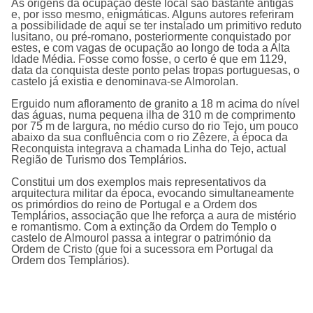
As origens da ocupação deste local são bastante antigas
e, por isso mesmo, enigmáticas. Alguns autores referiram
a possibilidade de aqui se ter instalado um primitivo reduto
lusitano, ou pré-romano, posteriormente conquistado por
estes, e com vagas de ocupação ao longo de toda a Alta
Idade Média. Fosse como fosse, o certo é que em 1129,
data da conquista deste ponto pelas tropas portuguesas, o
castelo já existia e denominava-se Almorolan.
Erguido num afloramento de granito a 18 m acima do ní­vel
das águas, numa pequena ilha de 310 m de comprimento
por 75 m de largura, no médio curso do rio Tejo, um pouco
abaixo da sua confluência com o rio Zêzere, à época da
Reconquista integrava a chamada Linha do Tejo, actual
Região de Turismo dos Templários.
Constitui um dos exemplos mais representativos da
arquitectura militar da época, evocando simultaneamente
os primórdios do reino de Portugal e a Ordem dos
Templários, associação que lhe reforça a aura de mistério
e romantismo. Com a extinção da Ordem do Templo o
castelo de Almourol passa a integrar o património da
Ordem de Cristo (que foi a sucessora em Portugal da
Ordem dos Templários).