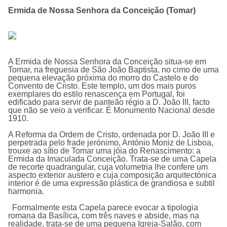
Ermida de Nossa Senhora da Conceição (Tomar)
A
Ermida de Nossa Senhora da Conceição
situa-se em
Tomar, na freguesia de São João Baptista, no cimo de uma
pequena elevação próxima do morro do Castelo e do
Convento de Cristo. Este templo, um dos mais puros
exemplares do estilo renascença em Portugal, foi
edificado para servir de panteão régio a D. João III, facto
que não se veio a verificar. É Monumento Nacional desde
1910.
A Reforma da Ordem de Cristo, ordenada por D. João III e
perpetrada pelo frade jerónimo, António Moniz de Lisboa,
trouxe ao sítio de Tomar uma jóia do Renascimento: a
Ermida da Imaculada Conceição. Trata-se de uma Capela
de recorte quadrangular, cuja volumetria lhe confere um
aspecto exterior austero e cuja composição arquitectónica
interior é de uma expressão plástica de grandiosa e subtil
harmonia.
Formalmente esta Capela parece evocar a tipologia
romana da Basílica, com três naves e abside, mas na
realidade, trata-se de uma pequena Igreja-Salão, com