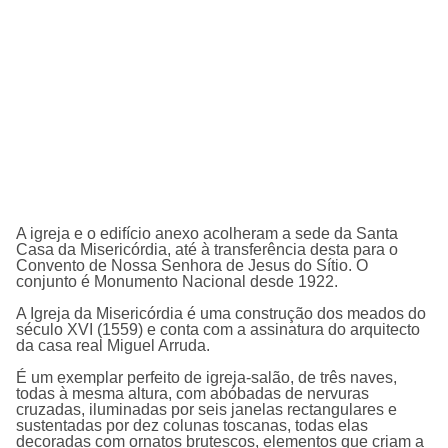
A igreja e o edifí­cio anexo acolheram a sede da Santa
Casa da Misericórdia, até à transferência desta para o
Convento de Nossa Senhora de Jesus do Sí­tio. O
conjunto é Monumento Nacional desde 1922.
A Igreja da Misericórdia é uma construção dos meados do
século XVI (1559) e conta com a assinatura do arquitecto
da casa real Miguel Arruda.
É um exemplar perfeito de igreja-salão, de três naves,
todas à mesma altura, com abóbadas de nervuras
cruzadas, iluminadas por seis janelas rectangulares e
sustentadas por dez colunas toscanas, todas elas
decoradas com ornatos brutescos, elementos que criam a