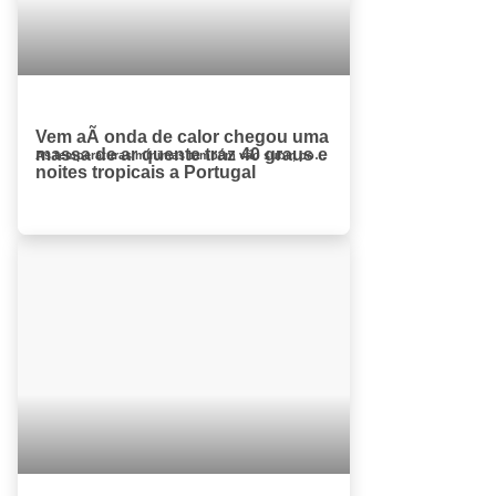
Vem aÃ­ onda de calor chegou uma
massa de ar quente traz 40 graus e
As temperaturas mínimas também vão subir, podendo chegar aos 20 graus, pelo que se esperam noites tropicais a partir de sexta-fei...
noites tropicais a Portugal