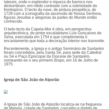
laterais, onde o esplendor e riqueza do barroco nos
deslumbram, em nítido contraste com a sobriedade do
frontispício. O tecto da nave, de pintura prospética, de
1728 com a iconografia da ascensão de Nossa Senhora,
figuras Jesuítas e alegorias às partes do Mundo então
conhecido.
O belo tecto da Capela-Mor é obra, em perspectiva
arquitectónica, do pintor escalabitano Luís Gonçalves de
Sena, executada em 1754 e que complementa o
encantamento que toda a decoração interior nos transmite.
Recentemente, a Igreja e o antigo Seminário de Santarém
foram concedidos, pela Santa Sé, para sede da Catedral
ou Sé e Paço Episcopal da Diocese de Santarém,
nomeando-se o seu primeiro Bispo, em 16 de Julho de
1975.
Igreja de São João de Alporão
A Igreja de São João de Alporão localiza-se na freguesia
de Marvila, cidade de Santarém, concelho e distrito de