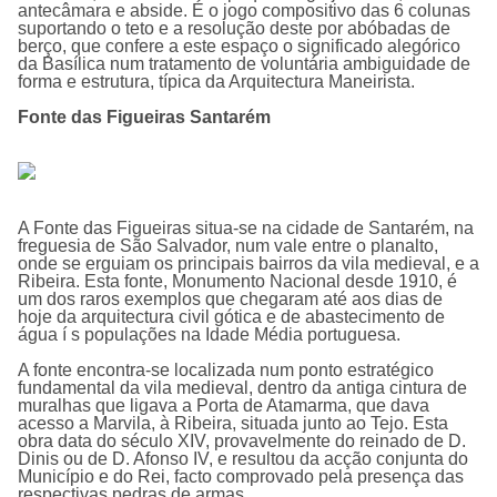
antecâmara e abside. É o jogo compositivo das 6 colunas
suportando o teto e a resolução deste por abóbadas de
berço, que confere a este espaço o significado alegórico
da Basílica num tratamento de voluntária ambiguidade de
forma e estrutura, típica da Arquitectura Maneirista.
Fonte das Figueiras Santarém
A
Fonte das Figueiras
situa-se na cidade de Santarém, na
freguesia de São Salvador, num vale entre o planalto,
onde se erguiam os principais bairros da vila medieval, e a
Ribeira. Esta fonte, Monumento Nacional desde 1910, é
um dos raros exemplos que chegaram até aos dias de
hoje da arquitectura civil gótica e de abastecimento de
água í s populações na Idade Média portuguesa.
A fonte encontra-se localizada num ponto estratégico
fundamental da vila medieval, dentro da antiga cintura de
muralhas que ligava a Porta de Atamarma, que dava
acesso a Marvila, à Ribeira, situada junto ao Tejo. Esta
obra data do século XIV, provavelmente do reinado de D.
Dinis ou de D. Afonso IV, e resultou da acção conjunta do
Municí­pio e do Rei, facto comprovado pela presença das
respectivas pedras de armas.