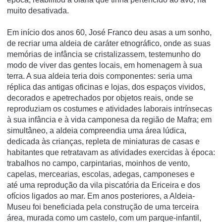
muito desativada.
Em início dos anos 60, José Franco deu asas a um sonho,
de recriar uma aldeia de caráter etnográfico, onde as suas
memórias de infância se cristalizassem, testemunho do
modo de viver das gentes locais, em homenagem à sua
terra. A sua aldeia teria dois componentes: seria uma
réplica das antigas oficinas e lojas, dos espaços vividos,
decorados e apetrechados por objetos reais, onde se
reproduziam os costumes e atividades laborais intrínsecas
à sua infância e à vida camponesa da região de Mafra; em
simultâneo, a aldeia compreendia uma área lúdica,
dedicada às crianças, repleta de miniaturas de casas e
habitantes que retratavam as atividades exercidas à época:
trabalhos no campo, carpintarias, moinhos de vento,
capelas, mercearias, escolas, adegas, camponeses e
até uma reprodução da vila piscatória da Ericeira e dos
ofícios ligados ao mar. Em anos posteriores, a Aldeia-
Museu foi beneficiada pela construção de uma terceira
área, murada como um castelo, com um parque-infantil,