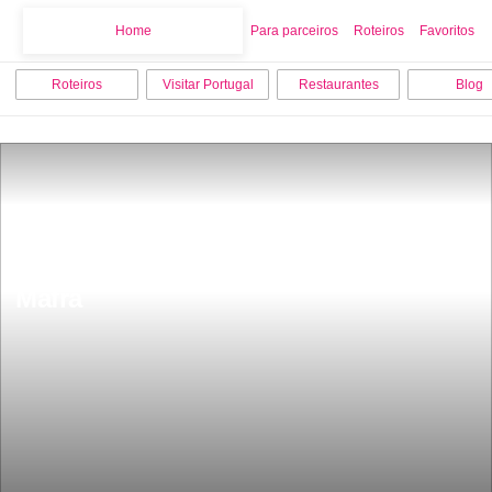
Home
Home
Para parceiros
Roteiros
Favoritos
Roteiros
Visitar Portugal
Restaurantes
Blog
Os 9 melhores locais para visitar em 
Mafra