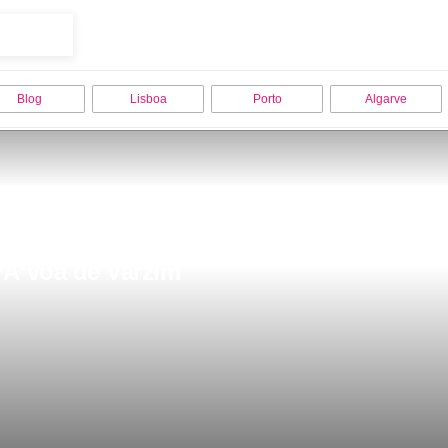
Blog
Lisboa
Porto
Algarve
PÃ³voa de Varzim