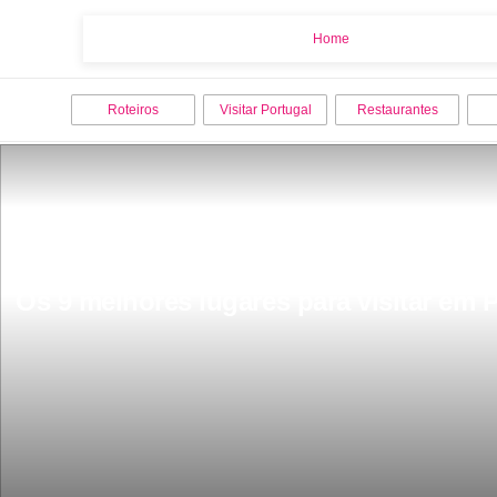
Home
Home
Roteiros
Visitar Portugal
Restaurantes
Os 9 melhores lugares para visitar em 