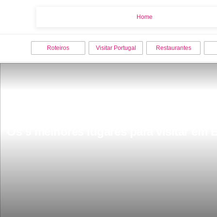
Home
Home
Roteiros
Visitar Portugal
Restaurantes
Os 9 melhores lugares para visitar em 