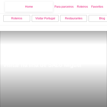
Home
Home
Para parceiros
Roteiros
Favoritos
Roteiros
Visitar Portugal
Restaurantes
Blog
Dicas dos 10 lugares grÃ¡tis para 
visitar na Ilha de SÃ£o Miguel