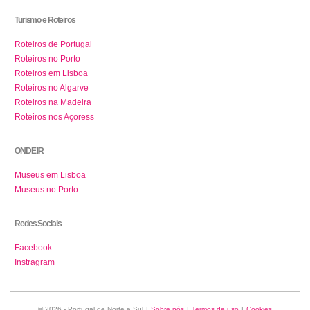
Turismo e Roteiros
Roteiros de Portugal
Roteiros no Porto
Roteiros em Lisboa
Roteiros no Algarve
Roteiros na Madeira
Roteiros nos Açoress
ONDE IR
Museus em Lisboa
Museus no Porto
Redes Sociais
Facebook
Instragram
© 2026 - Portugal de Norte a Sul
|
Sobre nós
|
Termos de uso
|
Cookies