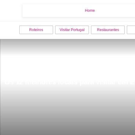
Home
Home
Roteiros
Visitar Portugal
Restaurantes
Os 12 melhores locais para visitar em 