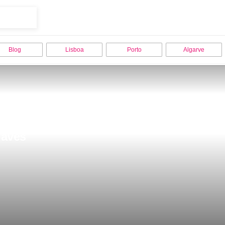
Blog
Lisboa
Porto
Algarve
haves