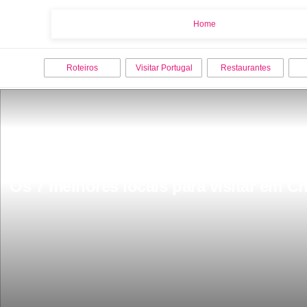
Home
Home
Roteiros
Visitar Portugal
Restaurantes
Os 7 melhores locais para visitar em C