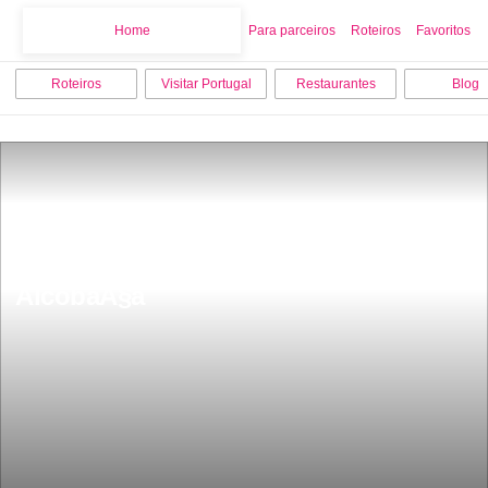
Home
Home
Para parceiros
Roteiros
Favoritos
Roteiros
Visitar Portugal
Restaurantes
Blog
Os 7 melhores locais para visitar em 
AlcobaÃ§a