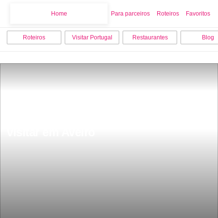
Home
Home
Para parceiros
Roteiros
Favoritos
Roteiros
Visitar Portugal
Restaurantes
Blog
As 9 melhores coisas para fazer e 
visitar em Aveiro