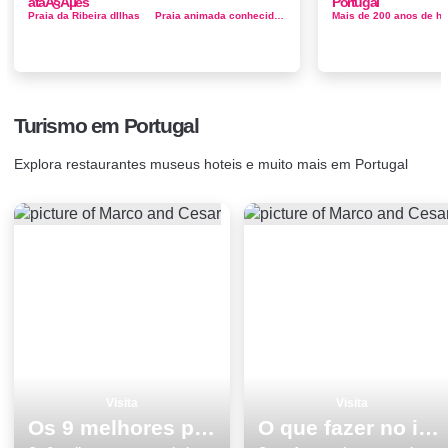
ataÃ§Ãµes
Portugal
Praia da Ribeira dIlhas Praia animada conhecida pelo surf Conhecida pelo surf, esta popular zona de praia tem um restaur...
Turismo em Portugal
Explora restaurantes museus hoteis e muito mais em Portugal
Visita
Visita
Os 9 melhores pontos turisticos para conhecer e visitar em BraganÃ§a
O que fazer no inverno em Lagoa os 20 melhores locais