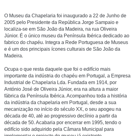
O Museu da Chapelaria foi inaugurado a 22 de Junho de
2005 pelo Presidente da República Jorge Sampaio e
localiza-se em São João da Madeira, na rua Oliveira
Júnior. É o único museu da Pení­nsula Ibérica dedicado ao
fabrico do chapéu. Integra a Rede Portuguesa de Museus
e é um dos principais í­cones culturais de São João da
Madeira.
Ocupa o que resta daquele que foi o edifí­cio mais
importante da indústria do chapéu em Portugal, a Empresa
Industrial de Chapelaria Lda. Fundada em 1914, por
António José de Oliveira Júnior, era na altura a maior
fábrica da Pení­nsula Ibérica. Acompanhou toda a história
da indústria da chapelaria em Portugal, desde a sua
mecanização no iní­cio do século XX, o seu apogeu na
década de 40, até ao progressivo declí­nio a partir da
década de 50. Acabaria por encerrar em 1995, tendo o
edifí­cio sido adquirido pela Câmara Municipal para
implementar o projecto do museu já existente.