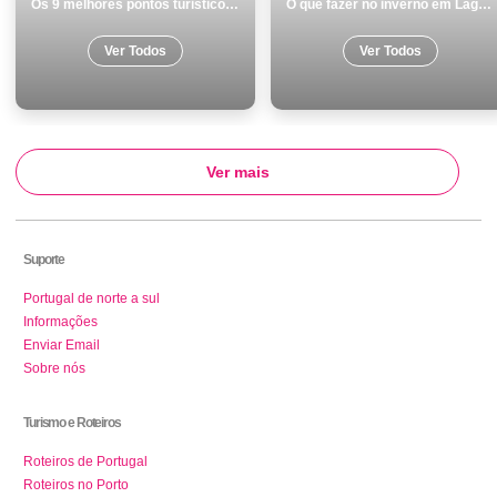
Os 9 melhores pontos turisticos para conhecer e visitar em BraganÃ§a
O que fazer no inverno em Lagoa os 20 melhores locais
Ver Todos
Ver Todos
Ver mais
Suporte
Portugal de norte a sul
Informações
Enviar Email
Sobre nós
Turismo e Roteiros
Roteiros de Portugal
Roteiros no Porto