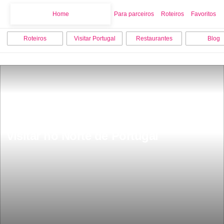
Home
Home
Para parceiros
Roteiros
Favoritos
Roteiros
Visitar Portugal
Restaurantes
Blog
15 melhores coisas para Fazer e 
visitar no Norte de Portugal