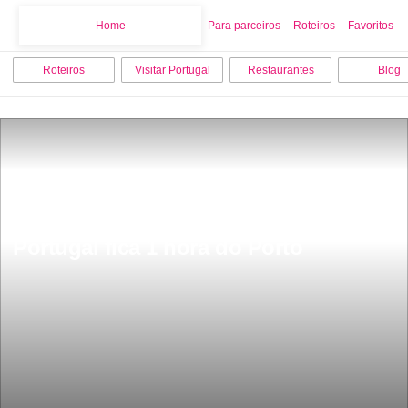
Home
Home
Para parceiros
Roteiros
Favoritos
Roteiros
Visitar Portugal
Restaurantes
Blog
A praia mais bonita do norte de 
Portugal fica 1 hora do Porto