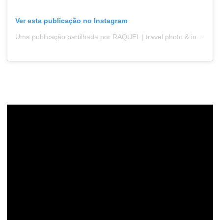
Ver esta publicação no Instagram
Uma publicação partilhada por RAQUEL | travel photo & inspo (@explorewithrach)