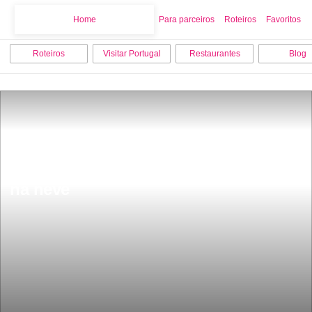
Home
Home
Para parceiros
Roteiros
Favoritos
Roteiros
Visitar Portugal
Restaurantes
Blog
9 hotÃ©is amigos do ambiente para 
descobrir em Portugal um deles fica 
na neve