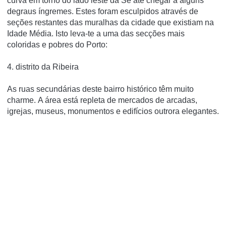
curva em torno do lado leste da Sé até chegar a alguns
degraus íngremes.
Estes foram esculpidos através de
seções restantes das muralhas da cidade que existiam na
Idade Média.
Isto leva-te a uma das secções mais
coloridas e pobres do Porto:
4. distrito da Ribeira
As ruas secundárias deste bairro histórico têm muito
charme.
A área está repleta de mercados de arcadas,
igrejas, museus, monumentos e edifícios outrora elegantes.