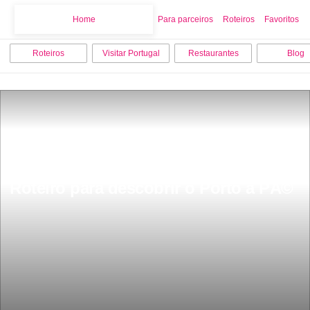
Home
Home
Para parceiros
Roteiros
Favoritos
Roteiros
Visitar Portugal
Restaurantes
Blog
Roteiro para descobrir o Porto a PÃ©