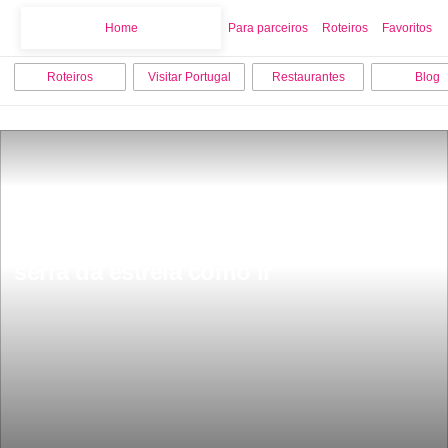
Home
Home
Para parceiros
Roteiros
Favoritos
Roteiros
Visitar Portugal
Restaurantes
Blog
serra da estrela como ir