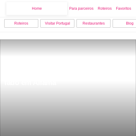
Home
Home
Para parceiros
Roteiros
Favoritos
Roteiros
Visitar Portugal
Restaurantes
Blog
Os melhores restaurantes para ouvir 
fado em Alfama