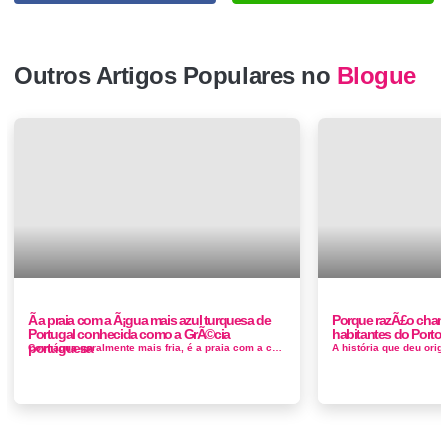
Outros Artigos Populares no
Blogue
Ã a praia com a Ã¡gua mais azul turquesa de
Porque razÃ£o chama
Portugal conhecida como a GrÃ©cia
habitantes do Porto
portuguesa
Com água geralmente mais fria, é a praia com a cor mais azul turqueza de Portugal, essa praia é bem próxima à vila ...