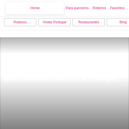
Home
Home
Para parceiros
Roteiros
Favoritos
Roteiros
Visitar Portugal
Restaurantes
Blog
11 razÃµes pelas quais o Douro Ã© 
dos melhores destinos de Portugal