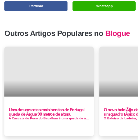
Partilhar
Whatsapp
Outros Artigos Populares no
Blogue
Uma das cascatas mais bonitas de Portugal
O novo baloiÃ§o da 
queda de Ã¡gua 90 metros de altura
um quadro tÃ­pico da
A Cascata do Poço do Bacalhau é uma queda de água localizada na Fajã Grande, concelho das Lajes das Flores, ilha das Flore...