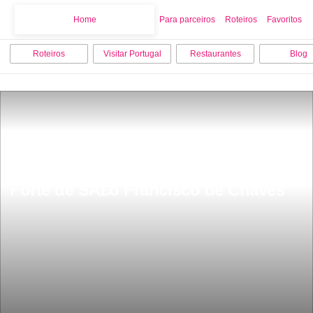
Home
Home
Para parceiros
Roteiros
Favoritos
Roteiros
Visitar Portugal
Restaurantes
Blog
Forte de SÃ£o Francisco de Chaves