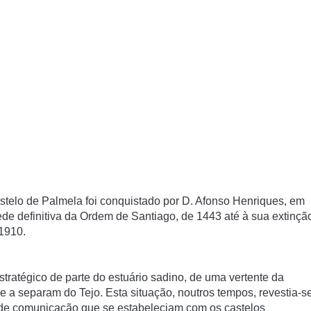
astelo de Palmela foi conquistado por D. Afonso Henriques, em
de definitiva da Ordem de Santiago, de 1443 até à sua extinçã
 1910.
tratégico de parte do estuário sadino, de uma vertente da
ue a separam do Tejo. Esta situação, noutros tempos, revestia-s
s de comunicação que se estabeleciam com os castelos