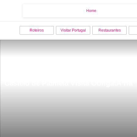
Home
Home
Roteiros
Visitar Portugal
Restaurantes
Castelo de Palmela Visita ObrigatÃ³ria 