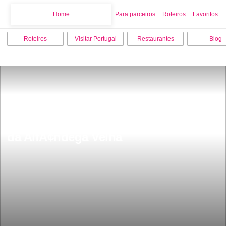
Home
Home
Para parceiros
Roteiros
Favoritos
Roteiros
Visitar Portugal
Restaurantes
Blog
Casa do Infante Museu Casa da Rua 
da AlfÃ¢ndega Velha