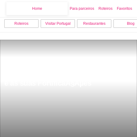
Home
Home
Para parceiros
Roteiros
Favoritos
Roteiros
Visitar Portugal
Restaurantes
Blog
Cidade Quartel FronteiriÃ§a de Elvas 
e as suas FortificaÃ§Ãµes