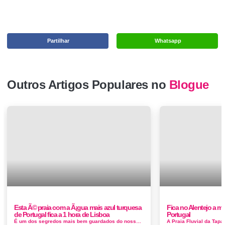
Partilhar
Whatsapp
Outros Artigos Populares no
Blogue
Esta Ã© praia com a Ã¡gua mais azul turquesa
Fica no Alentejo a mel
de Portugal fica a 1 hora de Lisboa
Portugal
É um dos segredos mais bem guardados do nosso país. Fica em Sesimbra e, para lá chegar, é necessário percorrer a p&...