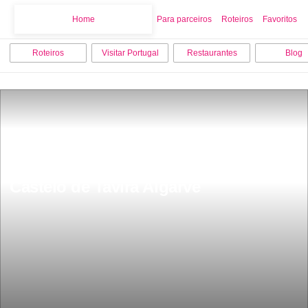
Home
Home
Para parceiros
Roteiros
Favoritos
Roteiros
Visitar Portugal
Restaurantes
Blog
Castelo de Tavira Algarve